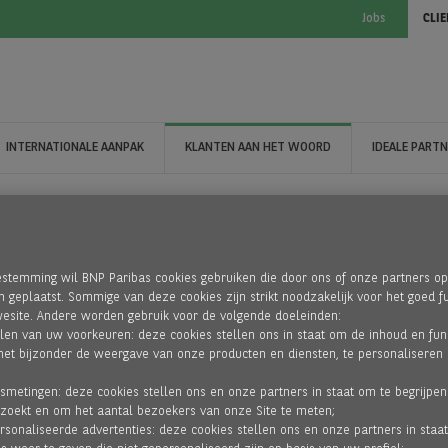
Jobs
CLIE
INTERNATIONALE AANPAK
KLANTEN AAN HET WOORD
IDEALE PART
stemming wil BNP Paribas cookies gebruiken die door ons of onze partners o
jn geplaatst. Sommige van deze cookies zijn strikt noodzakelijk voor het goed f
esite. Andere worden gebruik voor de volgende doeleinden:
ellen van uw voorkeuren: deze cookies stellen ons in staat om de inhoud en fun
n het bijzonder de weergave van onze producten en diensten, te personaliseren
smetingen: deze cookies stellen ons en onze partners in staat om te begrijpe
zoekt en om het aantal bezoekers van onze Site te meten;
ersonaliseerde advertenties: deze cookies stellen ons en onze partners in staa