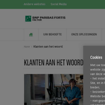
Andere websites
Social Media
UW BEHOEFTE
ONZE OPLOSSINGEN
Klanten aan het woord
Home
Cookies
KLANTEN AAN HET WOORD
Met uw toe
website zi
van deze w
- het inst
Site, en i
bieden;
- bezoeker
Website be
- niet-gep