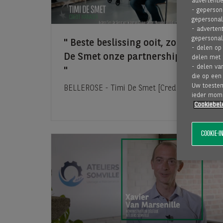
advertentie
- geperson
gepersonal
- adverten
gepersonal
Beste beslissing ooit, zo vat Timi
- delen op
De Smet onze partnership samen.
delen met 
- delen va
die op een
Uw toestemm
BELLEROSE - Timi De Smet [Credit Manager]
ieder mome
Cookiebel
COOKIE-I