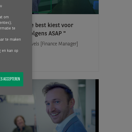
 u
aat om
nties);
Waarom je best kiest voor
rmatie te
factoring volgens ASAP
baar te maken
ASAP - Piet Knevels [Finance Manager]
ig en kan op
IES ACCEPTEREN