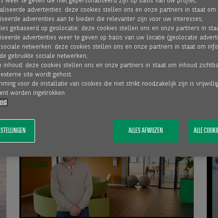
s weer te geven die niet gepersonaliseerd zijn op basis van uw profiel;
aliseerde advertenties: deze cookies stellen ons en onze partners in staat om
iseerde adverenties aan te bieden die relevanter zijn voor uw interesses;
ties gebaseerd op geolocatie: deze cookies stellen ons en onze partners in st
iseerde advertenties weer te geven op basis van uw locatie (geolocatie adverte
Factoring en stockfinanciering
 sociale netwerken: deze cookies stellen ons en onze partners in staat om info
optimaliseren onze cashflow,
de gebruikte sociale netwerken;
n inhoud: deze cookies stellen ons en onze partners in staat om inhoud zicht
zelfs bij stijgende
 externe site wordt gehost.
grondstofprijzen
ing voor de installatie van cookies die niet strikt noodzakelijk zijn is vrijwill
nt worden ingetrokken.
BEYERS KOFFIE – Cory Bush [CEO]
eid
NSTELLINGEN
ALLES AFWIJZEN
ALLE COOK