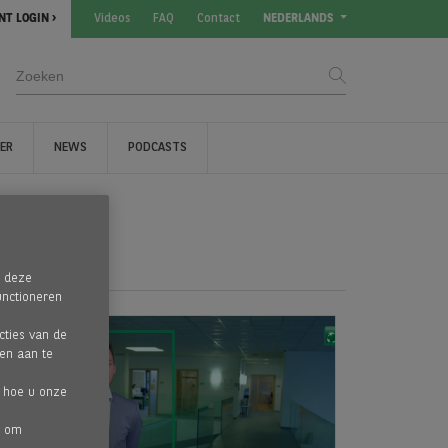
NT LOGIN
Videos
FAQ
Contact
NEDERLANDS
NER
NEWS
PODCASTS
p deze
unctioneren
cties van de
 en aan te
n hoe u onze
t om