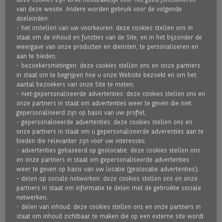
deze cookies zijn strikt noodzakelijk voor het goed functioneren
van deze wesite. Andere worden gebruik voor de volgende
doeleinden:
- het instellen van uw voorkeuren: deze cookies stellen ons in
staat om de inhoud en functies van de Site, en in het bijzonder de
weergave van onze producten en diensten, te personaliseren en
aan te bieden;
- bezoekersmetingen: deze cookies stellen ons en onze partners
in staat om te begrijpen hoe u onze Website bezoekt en om het
aantal bezoekers van onze Site te meten;
- niet-gepersonaliseerde advertenties: deze cookies stellen ons en
onze partners in staat om advertenties weer te geven die niet
gepersonaliseerd zijn op basis van uw profiel;
- gepersonaliseerde advertenties: deze cookies stellen ons en
onze partners in staat om u gepersonaliseerde adverenties aan te
bieden die relevanter zijn voor uw interesses;
- advertenties gebaseerd op geolocatie: deze cookies stellen ons
en onze partners in staat om gepersonaliseerde advertenties
LAAT JE INSPIREREN DOOR ONZE
weer te geven op basis van uw locatie (geolocatie advertenties);
- delen op sociale netwerken: deze cookies stellen ons en onze
COLLEGA'S
partners in staat om informatie te delen met de gebruikte sociale
netwerken;
- delen van inhoud: deze cookies stellen ons en onze partners in
Bij BNPP Fortis Factor is iedereen van kapitaal belang. In
staat om inhoud zichtbaar te maken die op een externe site wordt