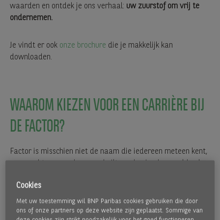
waarden en ontdek je ons verhaal:
uw zuurstof om vrij te
ondernemen.
Je vindt er ook
onze brochure
die je makkelijk kan
downloaden.
WAAROM KIEZEN VOOR EEN CARRIÈRE BIJ
DE FACTOR?
Factor is misschien niet de naam die iedereen meteen kent,
maar achter onze deuren schuilt een boeiende wereld vol
kansen. Je hoeft geen factoring-expert te zijn -
wie bij ons
Cookies
start, leert alles stap voor stap.
Hier alvast een eerste
indruk van hoe werken bij Factor aanvoelt.
Met uw toestemming wil BNP Paribas cookies gebruiken die door
ons of onze partners op deze website zijn geplaatst. Sommige van