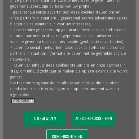
onze partners in staat om advertenties weer te geven die niet
gepersonaliseerd zijn op basis van uw profiel;
- gepersonaliseerde advertenties: deze cookies stellen ons en
onze partners in staat om u gepersonaliseerde adverenties aan te
bieden die relevanter zijn voor uw interesses;
Sinds de oprichting in 1965 groeiden we uit tot de
- advertenties gebaseerd op geolocatie: deze cookies stellen ons
onbetwiste marktleider in factoring in België, met een
en onze partners in staat om gepersonaliseerde advertenties
marktaandeel van ongeveer 40%. Vandaag ondersteunen we
weer te geven op basis van uw locatie (geolocatie advertenties);
met meer dan 200 werknemers zo’n 1.600 klanten, van
- delen op sociale netwerken: deze cookies stellen ons en onze
partners in staat om informatie te delen met de gebruikte sociale
starters tot multinationals. En verwerken we jaarlijks 11
netwerken;
miljoen facturen ter waarde van 57 miljard euro.
- delen van inhoud: deze cookies stellen ons en onze partners in
staat om inhoud zichtbaar te maken die op een externe site wordt
gehost.
Onder de nieuwe merkbelofte “Uw zuurstof om vrij te
Uw toestemming voor de installatie van cookies die niet strikt
ondernemen” blijven we ondernemers ontzorgen: door hun
noodzakelijk zijn is vrijwillig en kan op ieder moment worden
cashflow te optimaliseren, bescherming te beiden tegen
ingetrokken.
Cookiebeleid
insolventie en hun groei eenvoudig te financieren. Met
oplossingen zoals
Easy2Cash
, speciaal ontwikkeld voor
startende ondernemers en kmo’s, tonen we dat factoring
ALLES AFWIJZEN
ALLE COOKIES ACCEPTEREN
ook voor kleinere bedrijven toegankelijk is.
COOKIE-INSTELLINGEN