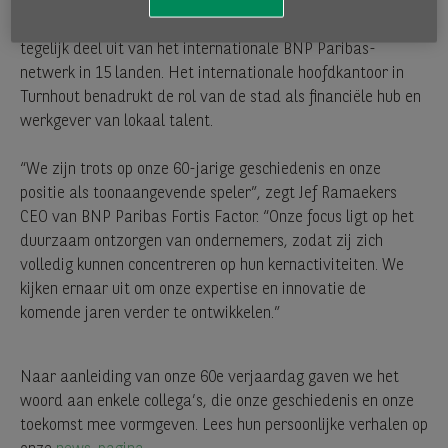
Daarbovenop zijn we stevig lokaal verankerd met kantoren
in Turnhout, Leuven, Brussel en Amsterdam, en maken we
tegelijk deel uit van het internationale BNP Paribas-
netwerk in 15 landen. Het internationale hoofdkantoor in
Turnhout benadrukt de rol van de stad als financiële hub en
werkgever van lokaal talent.
“We zijn trots op onze 60-jarige geschiedenis en onze
positie als toonaangevende speler”, zegt Jef Ramaekers
CEO van BNP Paribas Fortis Factor. “Onze focus ligt op het
duurzaam ontzorgen van ondernemers, zodat zij zich
volledig kunnen concentreren op hun kernactiviteiten. We
kijken ernaar uit om onze expertise en innovatie de
komende jaren verder te ontwikkelen.”
Naar aanleiding van onze 60e verjaardag gaven we het
woord aan enkele collega’s, die onze geschiedenis en onze
toekomst mee vormgeven. Lees hun persoonlijke verhalen op